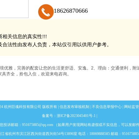
18626870666
相关信息的真实性!!!
及合法性由发布人负责，本站仅引用以供用户参考。
环境优雅，完善的配套让您的生活更舒适、安逸。2、理由：交通便利，附
家具齐全，拎包入住，欢迎来电咨询。
 @ 2024 杭州巨魂科技有限公司 版权所有 |
信息发布审核机制
|
不良信息举报中心
|
网站监管
备案号：
浙ICP备2023045401号-1
|
息投诉邮箱：951675885@qq.com （如果用户发现网站有虚假或不实信息，可以发邮
省杭州市滨江区西兴街道西兴街54号13896室 电话：18069888585 邮箱：951675885@