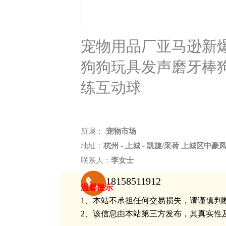
宠物用品厂亚马逊新
狗狗玩具发声磨牙棒
练互动球
所属：
-宠物市场
地址：
杭州 - 上城 - 凯旋/采荷 上城区中豪
联系人：
李女士
18158511912
温馨提示
1、本站不承担任何交易损失，请谨慎判断
2、该信息由本站第三方发布，其真实性