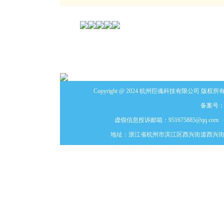
Copyright @ 2024 杭州巨魂科技有限公司 版权所有
备案号
虚假信息投诉邮箱：951675885@qq
地址：浙江省杭州市滨江区西兴街道西兴街54号1389